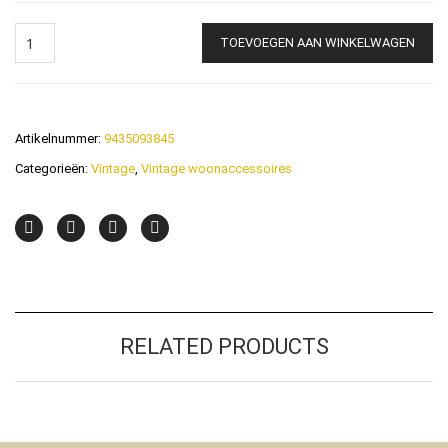
Vintage
Schaal
TOEVOEGEN AAN WINKELWAGEN
Opaline
Persglas
quantity
Artikelnummer:
9435093845
Categorieën:
Vintage
,
Vintage woonaccessoires
RELATED PRODUCTS