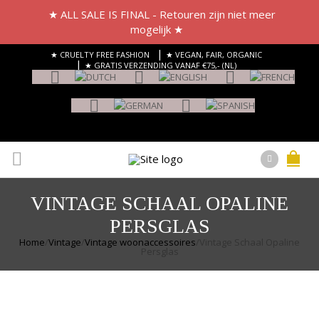
★ ALL SALE IS FINAL - Retouren zijn niet meer
mogelijk ★
|
★ CRUELTY FREE FASHION
★ VEGAN, FAIR, ORGANIC
|
★ GRATIS VERZENDING VANAF €75,- (NL)
VINTAGE SCHAAL OPALINE
PERSGLAS
Home
/
Vintage
/
Vintage woonaccessoires
/
Vintage Schaal Opaline
Persglas