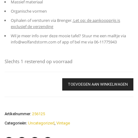
Massief materiaal
Organische vormen
Ophalen of versturen via Brenger.
Let op: de aankoopprijs is
exclusief de verzending
Wil je meer info over deze mooie tafel? Stuur me een mailtje via
info@wolfandstorm.com of app of bel me via 06-11775943
Slechts 1 resterend op voorraad
TOEVOEGEN AAN WINKELWAGEN
Artikelnummer:
256125
Categorieën:
Uncategorized
,
Vintage