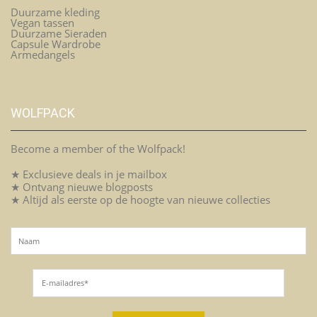
Duurzame kleding
Vegan tassen
Duurzame Sieraden
Capsule Wardrobe
Armedangels
WOLFPACK
Become a member of the Wolfpack!
★ Exclusieve deals in je mailbox
★ Ontvang nieuwe blogposts
★ Altijd als eerste op de hoogte van nieuwe collecties