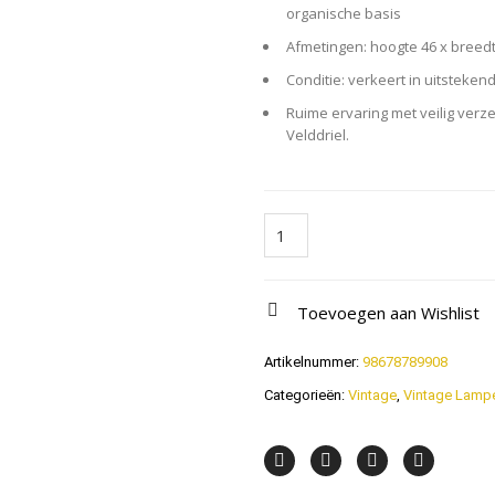
organische basis
Afmetingen: hoogte 46 x breedt
Conditie: verkeert in uitsteken
Ruime ervaring met veilig ver
Velddriel.
Linnen
Lamp
Kose
Design
Wabi
Sabi
quantity
Toevoegen aan Wishlist
Artikelnummer:
98678789908
Categorieën:
Vintage
,
Vintage Lamp