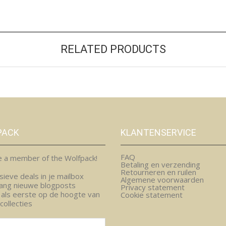
RELATED PRODUCTS
PACK
KLANTENSERVICE
FAQ
 a member of the Wolfpack!
Betaling en verzending
Retourneren en ruilen
sieve deals in je mailbox
Algemene voorwaarden
ang nieuwe blogposts
Privacy statement
d als eerste op de hoogte van
Cookie statement
collecties