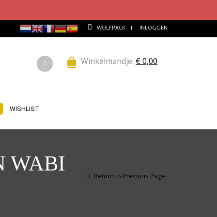
WOLFPACK
INLOGGEN
Winkelmandje:
€
0,00
WISHLIST
N WABI
Return to Previous Page