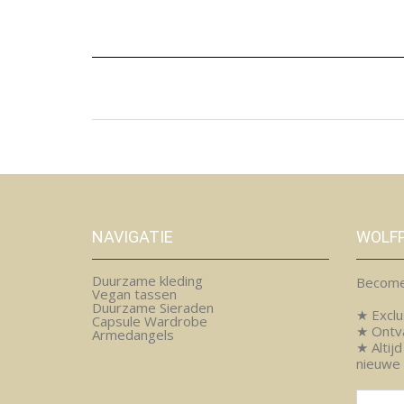
NAVIGATIE
WOLF
Duurzame kleding
Become
Vegan tassen
Duurzame Sieraden
★ Exclu
Capsule Wardrobe
★ Ontv
Armedangels
★ Altij
nieuwe 