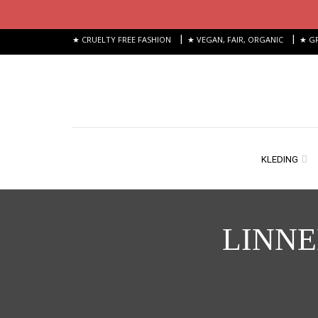
|
|
★ CRUELTY FREE FASHION
★ VEGAN, FAIR, ORGANIC
★ GR
KLEDING
LINNE