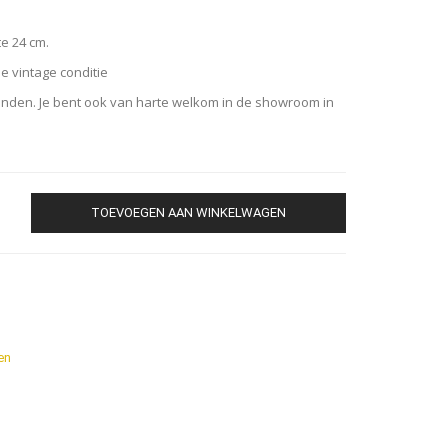
e 24 cm.
de vintage conditie
zenden. Je bent ook van harte welkom in de showroom in
TOEVOEGEN AAN WINKELWAGEN
en