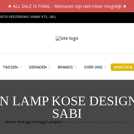
★ ALL SALE IS FINAL - Retouren zijn niet meer mogelijk ★
ATIS VERZENDING VANAF €75,- (NL)
TASSEN
SIERADEN
BRANDS
OVER ONS
★NIEUW★
N LAMP KOSE DESIG
SABI
Home
/
Vintage
/
Vintage Lampen
/
Linnen Lamp Kose Design Wabi Sabi