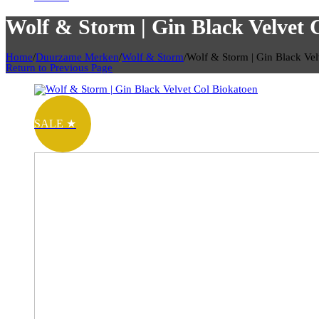
Wolf & Storm | Gin Black Velvet 
Home
/
Duurzame Merken
/
Wolf & Storm
/
Wolf & Storm | Gin Black Vel
Return to Previous Page
SALE ★