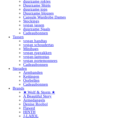
duurzame rokjes
Duurzame Shirts
duurzame tops
Duurzame blouses
Capsule Wardrobe Dames
Stockings
vegan jassen
duurzame Sjaals
Cadeaubonnen
Tassen
vegan handtas
vegan schoudertas
Minibags
vegan rugzakken
vegan-laptoptas
vegan portemonnees
Cadeaubonnen
Sieraden
Armbanden
Kettingen
Oorbellen
Cadeaubonnen
Brands
★ Wolf & Storm ★
A Beautiful Story
Armedangels
Denise Roobol
Flawed
HINTH
J-LAB3L