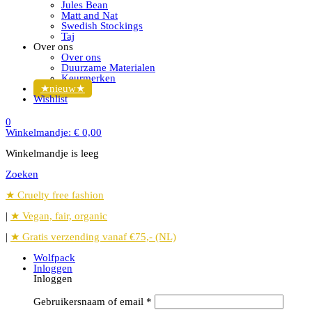
Jules Bean
Matt and Nat
Swedish Stockings
Taj
Over ons
Over ons
Duurzame Materialen
Keurmerken
★nieuw★
Wishlist
0
Winkelmandje:
€
0,00
Winkelmandje is leeg
Zoeken
★ Cruelty free fashion
|
★ Vegan, fair, organic
|
★ Gratis verzending vanaf €75,- (NL)
Wolfpack
Inloggen
Inloggen
Gebruikersnaam of email
*