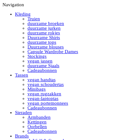
Navigation
Kleding
Truien
duurzame broeken
duurzame jurken
duurzame rokjes
Duurzame Shirts
duurzame tops
Duurzame blouses
Capsule Wardrobe Dames
Stockings
vegan jassen
duurzame Sjaals
Cadeaubonnen
Tassen
vegan handtas
vegan schoudertas
Minibags
vegan rugzakken
vegan-laptoptas
vegan portemonnees
Cadeaubonnen
Sieraden
Armbanden
Kettingen
Oorbellen
Cadeaubonnen
Brands