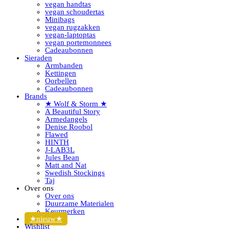
vegan handtas
vegan schoudertas
Minibags
vegan rugzakken
vegan-laptoptas
vegan portemonnees
Cadeaubonnen
Sieraden
Armbanden
Kettingen
Oorbellen
Cadeaubonnen
Brands
★ Wolf & Storm ★
A Beautiful Story
Armedangels
Denise Roobol
Flawed
HINTH
J-LAB3L
Jules Bean
Matt and Nat
Swedish Stockings
Taj
Over ons
Over ons
Duurzame Materialen
Keurmerken
★nieuw★
Wishlist