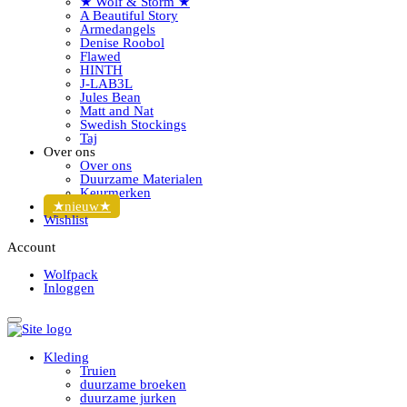
★ Wolf & Storm ★
A Beautiful Story
Armedangels
Denise Roobol
Flawed
HINTH
J-LAB3L
Jules Bean
Matt and Nat
Swedish Stockings
Taj
Over ons
Over ons
Duurzame Materialen
Keurmerken
★nieuw★
Wishlist
Account
Wolfpack
Inloggen
Kleding
Truien
duurzame broeken
duurzame jurken